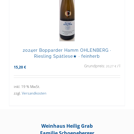
2024er Bopparder Hamm OHLENBERG ·
Riesling Spätlese★ · feinherb
Grundpreis:
/
l
20,27
€
15,20
€
inkl. 19 % MwSt.
zzgl.
Versandkosten
Weinhaus Heilig Grab
Familie Schoeneberger