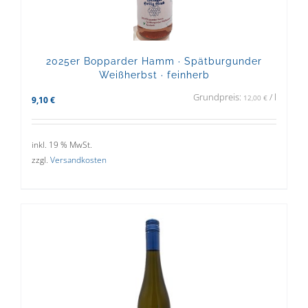
2025er Bopparder Hamm · Spätburgunder
Weißherbst · feinherb
Grundpreis:
/
l
12,00
€
9,10
€
inkl. 19 % MwSt.
zzgl.
Versandkosten