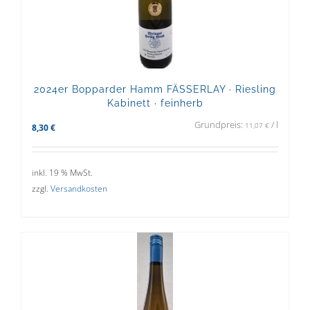
2024er Bopparder Hamm FÄSSERLAY · Riesling
Kabinett · feinherb
Grundpreis:
/
l
11,07
€
8,30
€
inkl. 19 % MwSt.
zzgl.
Versandkosten