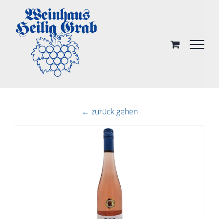
Skip
to
content
← zurück gehen