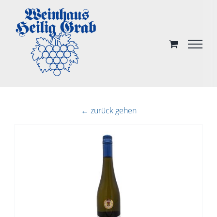
Skip
to
content
← zurück gehen