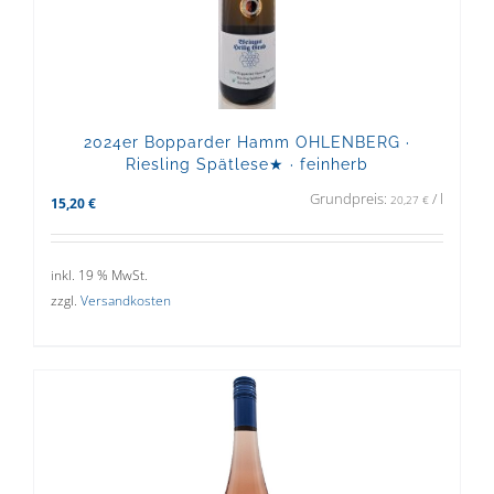
2024er Bopparder Hamm OHLENBERG ·
Riesling Spätlese★ · feinherb
Grundpreis:
/
l
20,27
€
15,20
€
inkl. 19 % MwSt.
zzgl.
Versandkosten