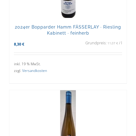
2024er Bopparder Hamm FÄSSERLAY · Riesling
Kabinett · feinherb
Grundpreis:
/
l
11,07
€
8,30
€
inkl. 19 % MwSt.
zzgl.
Versandkosten