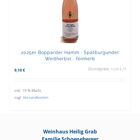
2025er Bopparder Hamm · Spätburgunder
Weißherbst · feinherb
Grundpreis:
/
l
12,00
€
9,10
€
inkl. 19 % MwSt.
zzgl.
Versandkosten
Weinhaus Heilig Grab
Familie Schoeneberger