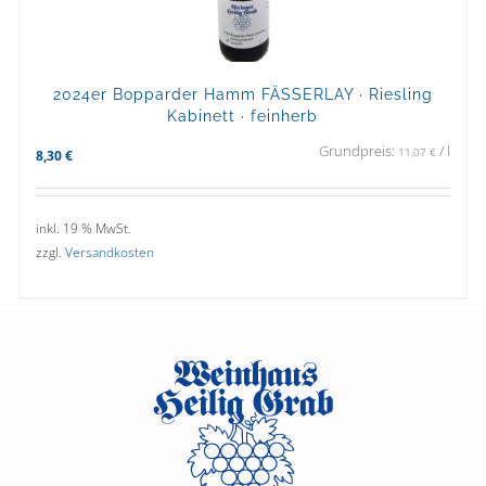
2024er Bopparder Hamm FÄSSERLAY · Riesling
Kabinett · feinherb
Grundpreis:
/
l
11,07
€
8,30
€
inkl. 19 % MwSt.
zzgl.
Versandkosten