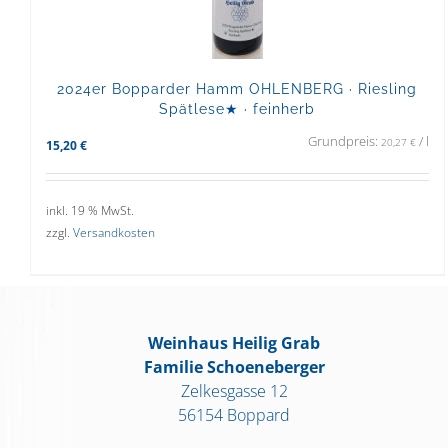
2024er Bopparder Hamm OHLENBERG · Riesling
Spätlese★ · feinherb
Grundpreis:
/
l
20,27
€
15,20
€
inkl. 19 % MwSt.
zzgl.
Versandkosten
Weinhaus Heilig Grab
Familie Schoeneberger
Zelkesgasse 12
56154 Boppard