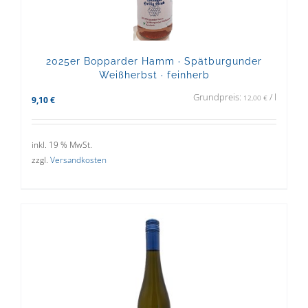
2025er Bopparder Hamm · Spätburgunder
Weißherbst · feinherb
Grundpreis:
/
l
12,00
€
9,10
€
inkl. 19 % MwSt.
zzgl.
Versandkosten