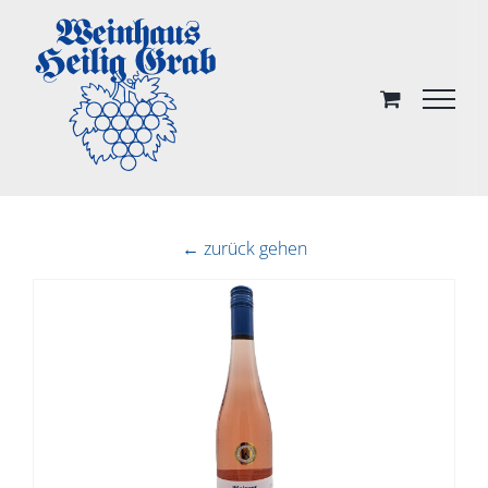
Skip
to
content
← zurück gehen