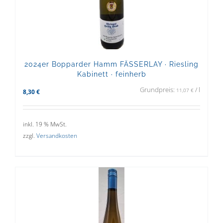
2024er Bopparder Hamm FÄSSERLAY · Riesling
Kabinett · feinherb
Grundpreis:
/
l
11,07
€
8,30
€
inkl. 19 % MwSt.
zzgl.
Versandkosten