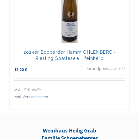
2024er Bopparder Hamm OHLENBERG ·
Riesling Spätlese★ · feinherb
Grundpreis:
/
l
20,27
€
15,20
€
inkl. 19 % MwSt.
zzgl.
Versandkosten
Weinhaus Heilig Grab
Familie Schoeneberger