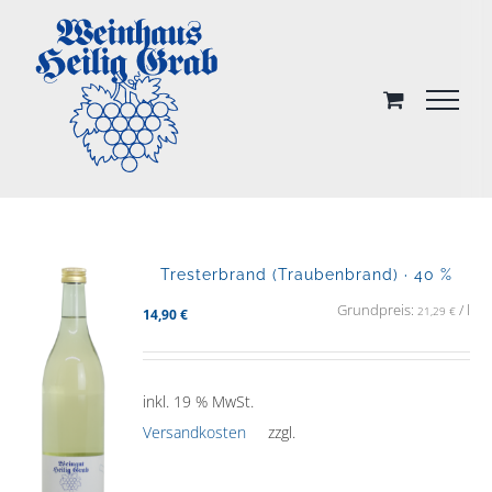
Skip
to
content
Tresterbrand (Traubenbrand) · 40 %
Grundpreis:
/
l
21,29
€
14,90
€
inkl. 19 % MwSt.
Versandkosten
zzgl.