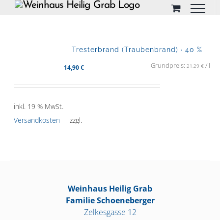
Skip
to
content
Tresterbrand (Traubenbrand) · 40 %
Grundpreis:
/
l
21,29
€
14,90
€
inkl. 19 % MwSt.
Versandkosten
zzgl.
Weinhaus Heilig Grab
Familie Schoeneberger
Zelkesgasse 12