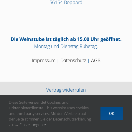
56154 Boppard
Die Weinstube ist täglich ab 15.00 Uhr geöffnet.
Montag und Dienstag Ruhetag.
Impressum
|
Datenschutz
|
AGB
Vertrag widerrufen
Diese Seite verwendet Cookies und
Drittanbieterdienste. This website uses cookies
and third party services. Mit dem Verbleib auf
OK
der Seite stimmen Sie der Datenschutzerklärung
zu. →
Einstellungen