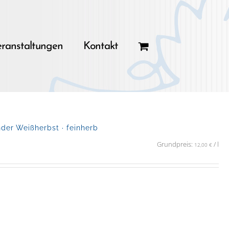
ranstaltungen
Kontakt
er Weißherbst · feinherb
Grundpreis:
/
l
12,00
€