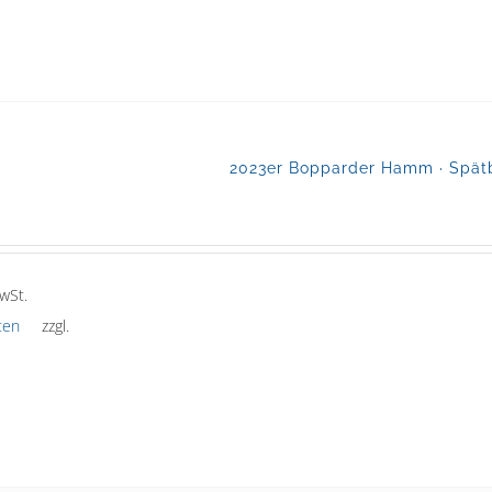
2023er Bopparder Hamm · Spätb
wSt.
ten
zzgl.