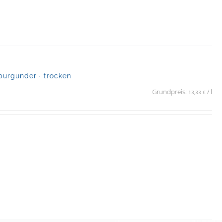
urgunder · trocken
Grundpreis:
/
l
13,33
€