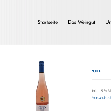
Skip
to
content
Startseite
Das Weingut
Un
9,10
€
inkl. 19 % M
Versandkos