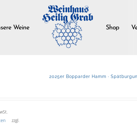
sere Weine
Shop
Ve
2025er Bopparder Hamm · Spätburgund
wSt.
ten
zzgl.