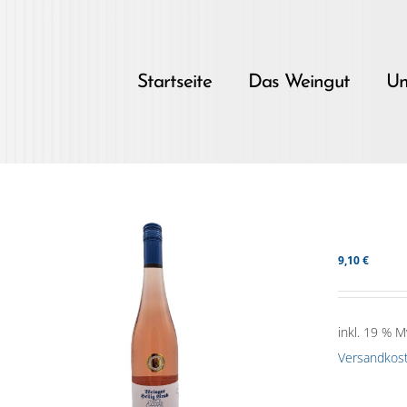
Skip
to
content
Startseite
Das Weingut
Un
9,10
€
inkl. 19 % M
Versandkos