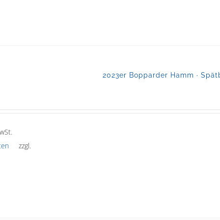
2023er Bopparder Hamm · Spätb
wSt.
ten
zzgl.