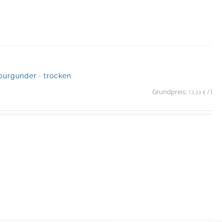
urgunder · trocken
Grundpreis:
/
l
13,33
€