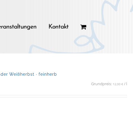
ranstaltungen
Kontakt
er Weißherbst · feinherb
Grundpreis:
/
l
12,00
€