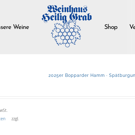
sere Weine
Shop
Ve
2025er Bopparder Hamm · Spätburgund
wSt.
ten
zzgl.