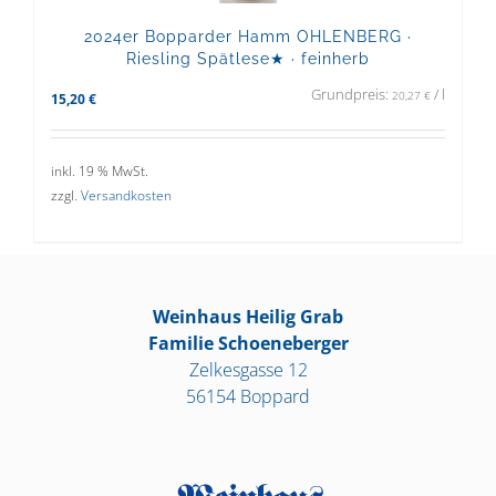
2024er Bopparder Hamm OHLENBERG ·
Riesling Spätlese★ · feinherb
Grundpreis:
/
l
20,27
€
15,20
€
inkl. 19 % MwSt.
zzgl.
Versandkosten
Weinhaus Heilig Grab
Familie Schoeneberger
Zelkesgasse 12
56154 Boppard