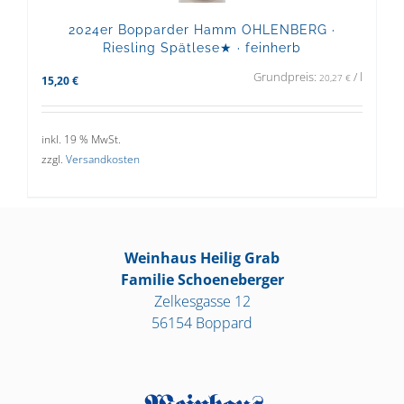
2024er Bopparder Hamm OHLENBERG ·
Riesling Spätlese★ · feinherb
Grundpreis:
/
l
20,27
€
15,20
€
inkl. 19 % MwSt.
zzgl.
Versandkosten
Weinhaus Heilig Grab
Familie Schoeneberger
Zelkesgasse 12
56154 Boppard