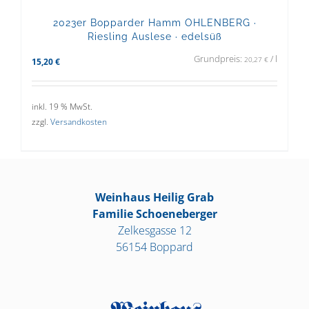
2023er Bopparder Hamm OHLENBERG ·
Riesling Auslese · edelsüß
Grundpreis:
/
l
20,27
€
15,20
€
inkl. 19 % MwSt.
zzgl.
Versandkosten
Weinhaus Heilig Grab
Familie Schoeneberger
Zelkesgasse 12
56154 Boppard