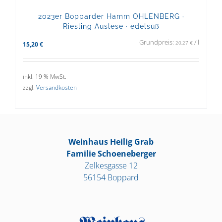
2023er Bopparder Hamm OHLENBERG ·
Riesling Auslese · edelsüß
Grundpreis:
/
l
20,27
€
15,20
€
inkl. 19 % MwSt.
zzgl.
Versandkosten
Weinhaus Heilig Grab
Familie Schoeneberger
Zelkesgasse 12
56154 Boppard