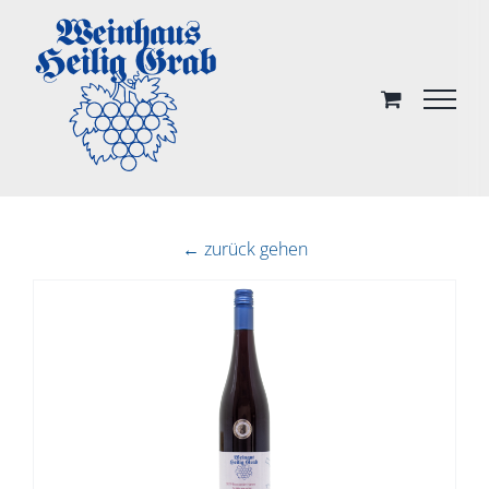
Skip
to
content
← zurück gehen