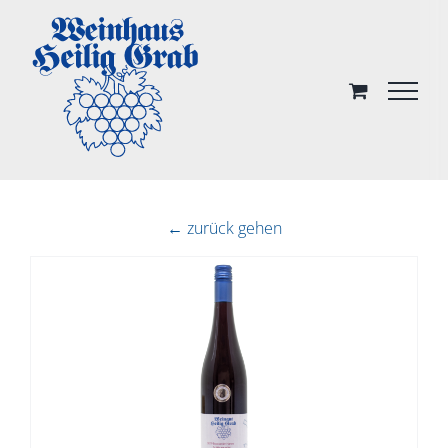
Skip
to
content
← zurück gehen