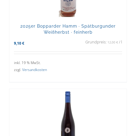
2025er Bopparder Hamm · Spätburgunder
Weißherbst · feinherb
Grundpreis:
/
l
12,00
€
9,10
€
inkl. 19 % MwSt.
zzgl.
Versandkosten