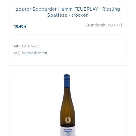
2024er Bopparder Hamm FEUERLAY · Riesling
Spätlese · trocken
Grundpreis:
/
l
13,87
€
10,40
€
inkl. 19 % MwSt.
zzgl.
Versandkosten