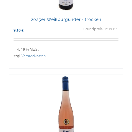
2025er Weißburgunder · trocken
Grundpreis:
/
l
12,13
€
9,10
€
inkl. 19 % MwSt.
zzgl.
Versandkosten