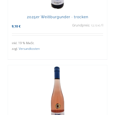
2025er Weißburgunder · trocken
Grundpreis:
/
l
12,13
€
9,10
€
inkl. 19 % MwSt.
zzgl.
Versandkosten