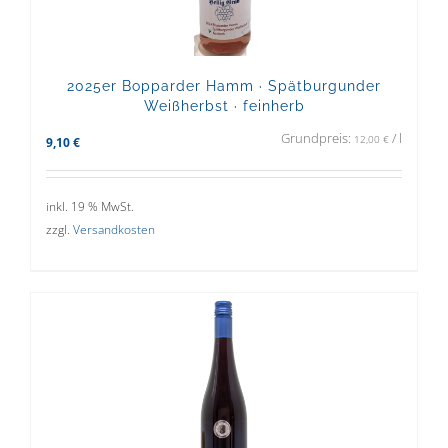
2025er Bopparder Hamm · Spätburgunder
Weißherbst · feinherb
Grundpreis:
/
l
12,00
€
9,10
€
inkl. 19 % MwSt.
zzgl.
Versandkosten