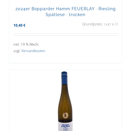
2024er Bopparder Hamm FEUERLAY · Riesling
Spätlese · trocken
Grundpreis:
/
l
13,87
€
10,40
€
inkl. 19 % MwSt.
zzgl.
Versandkosten