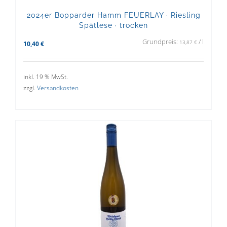
2024er Bopparder Hamm FEUERLAY · Riesling
Spätlese · trocken
Grundpreis:
/
l
13,87
€
10,40
€
inkl. 19 % MwSt.
zzgl.
Versandkosten