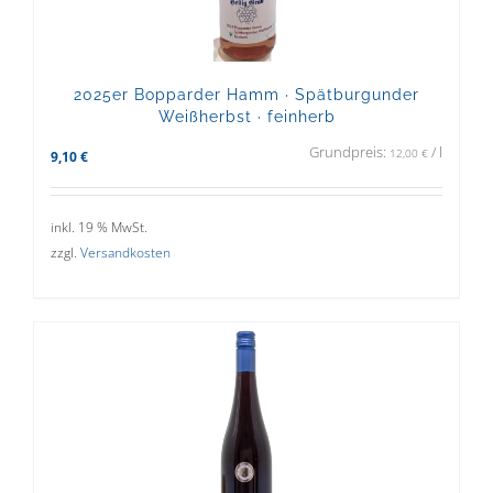
2025er Bopparder Hamm · Spätburgunder
Weißherbst · feinherb
Grundpreis:
/
l
12,00
€
9,10
€
inkl. 19 % MwSt.
zzgl.
Versandkosten