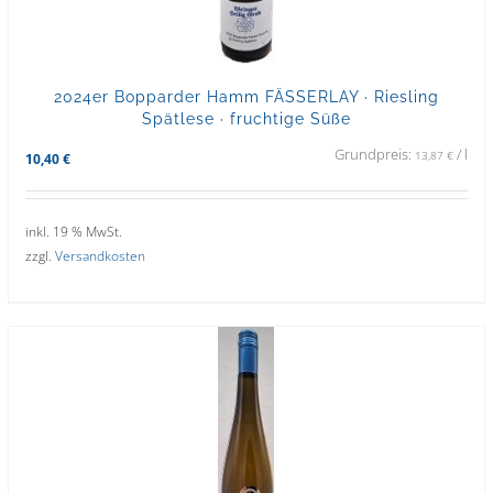
2024er Bopparder Hamm FÄSSERLAY · Riesling
Spätlese · fruchtige Süße
Grundpreis:
/
l
13,87
€
10,40
€
inkl. 19 % MwSt.
zzgl.
Versandkosten