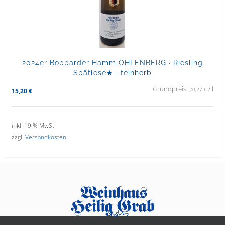
2024er Bopparder Hamm OHLENBERG · Riesling
Spätlese★ · feinherb
Grundpreis:
/
l
20,27
€
15,20
€
inkl. 19 % MwSt.
zzgl.
Versandkosten