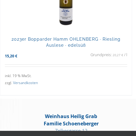
2023er Bopparder Hamm OHLENBERG · Riesling
Auslese · edelsüß
Grundpreis:
/
l
20,27
€
15,20
€
inkl. 19 % MwSt.
zzgl.
Versandkosten
Weinhaus Heilig Grab
Familie Schoeneberger
Zelkesgasse 12