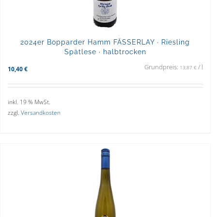
2024er Bopparder Hamm FÄSSERLAY · Riesling
Spätlese · halbtrocken
Grundpreis:
/
l
13,87
€
10,40
€
inkl. 19 % MwSt.
zzgl.
Versandkosten