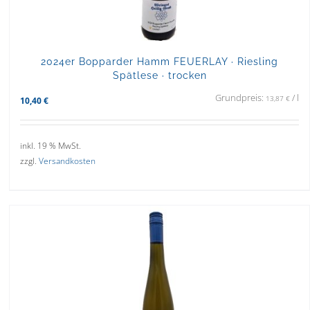
2024er Bopparder Hamm FEUERLAY · Riesling
Spätlese · trocken
Grundpreis:
/
l
13,87
€
10,40
€
inkl. 19 % MwSt.
zzgl.
Versandkosten