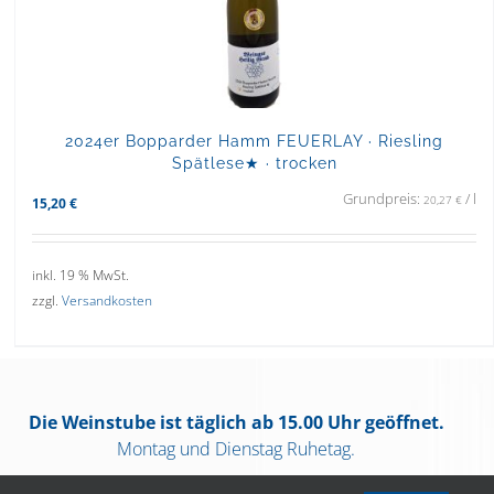
2024er Bopparder Hamm FEUERLAY · Riesling
Spätlese★ · trocken
Grundpreis:
/
l
20,27
€
15,20
€
inkl. 19 % MwSt.
zzgl.
Versandkosten
Die Weinstube ist täglich ab 15.00 Uhr geöffnet.
Montag und Dienstag Ruhetag.