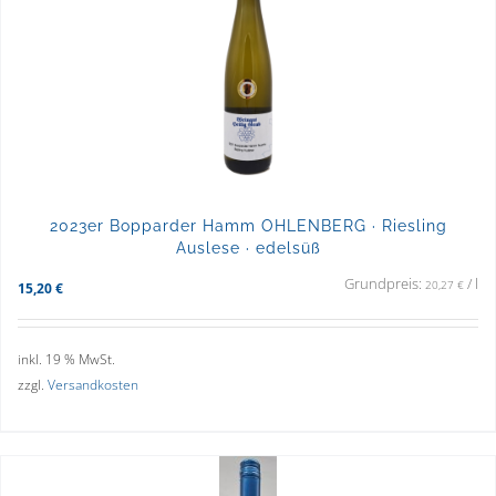
2023er Bopparder Hamm OHLENBERG · Riesling
Auslese · edelsüß
Grundpreis:
/
l
20,27
€
15,20
€
inkl. 19 % MwSt.
zzgl.
Versandkosten