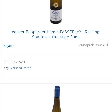
2024er Bopparder Hamm FÄSSERLAY · Riesling
Spätlese · fruchtige Süße
Grundpreis:
/
l
13,87
€
10,40
€
inkl. 19 % MwSt.
zzgl.
Versandkosten