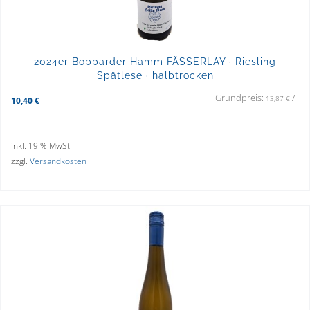
2024er Bopparder Hamm FÄSSERLAY · Riesling
Spätlese · halbtrocken
Grundpreis:
/
l
13,87
€
10,40
€
inkl. 19 % MwSt.
zzgl.
Versandkosten