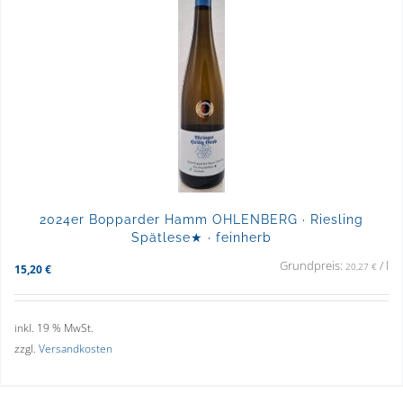
2024er Bopparder Hamm OHLENBERG · Riesling
Spätlese★ · feinherb
Grundpreis:
/
l
20,27
€
15,20
€
inkl. 19 % MwSt.
zzgl.
Versandkosten