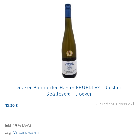
2024er Bopparder Hamm FEUERLAY · Riesling
Spätlese★ · trocken
Grundpreis:
/
l
20,27
€
15,20
€
inkl. 19 % MwSt.
zzgl.
Versandkosten