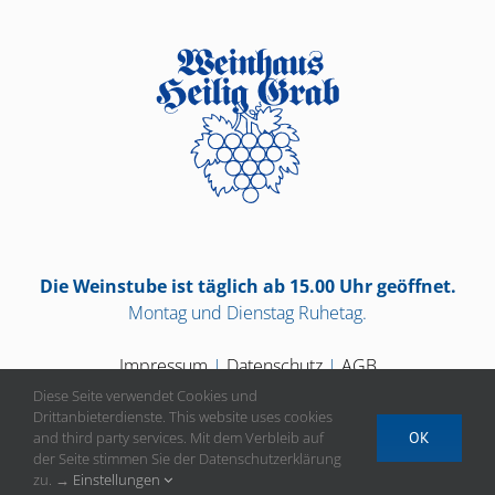
Die Weinstube ist täglich ab 15.00 Uhr geöffnet.
Montag und Dienstag Ruhetag.
Impressum
|
Datenschutz
|
AGB
Diese Seite verwendet Cookies und
Drittanbieterdienste. This website uses cookies
and third party services. Mit dem Verbleib auf
OK
der Seite stimmen Sie der Datenschutzerklärung
Vertrag widerrufen
zu. →
Einstellungen