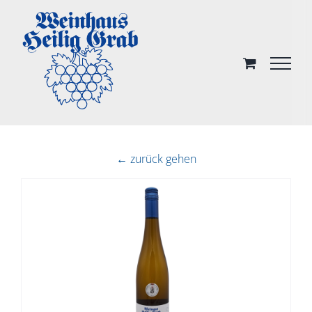
Skip
to
content
← zurück gehen