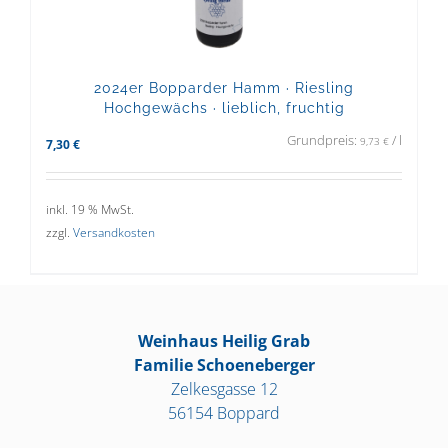
2024er Bopparder Hamm · Riesling
Hochgewächs · lieblich, fruchtig
Grundpreis:
/
l
9,73
€
7,30
€
inkl. 19 % MwSt.
zzgl.
Versandkosten
Weinhaus Heilig Grab
Familie Schoeneberger
Zelkesgasse 12
56154 Boppard