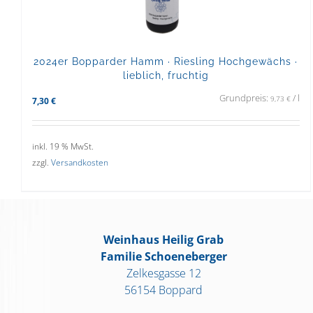
2024er Bopparder Hamm · Riesling Hochgewächs ·
lieblich, fruchtig
Grundpreis:
/
l
9,73
€
7,30
€
inkl. 19 % MwSt.
zzgl.
Versandkosten
Weinhaus Heilig Grab
Familie Schoeneberger
Zelkesgasse 12
56154 Boppard