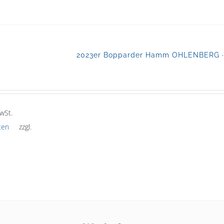
2023er Bopparder Hamm OHLENBERG · R
wSt.
ten
zzgl.