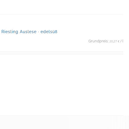
iesling Auslese · edelsüß
Grundpreis:
/
l
20,27
€