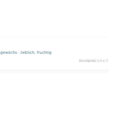
ewächs · lieblich, fruchtig
Grundpreis:
/
l
9,73
€