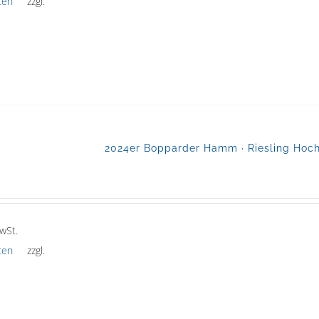
ten
zzgl.
2024er Bopparder Hamm · Riesling Hochg
wSt.
ten
zzgl.