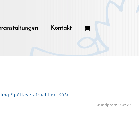
ranstaltungen
Kontakt
ing Spätlese · fruchtige Süße
Grundpreis:
/
l
13,87
€