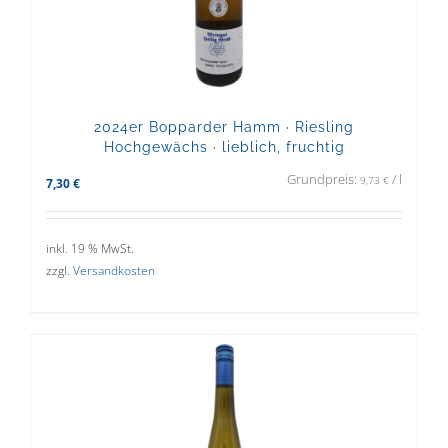
2024er Bopparder Hamm · Riesling
Hochgewächs · lieblich, fruchtig
Grundpreis:
/
l
9,73
€
7,30
€
inkl. 19 % MwSt.
zzgl.
Versandkosten