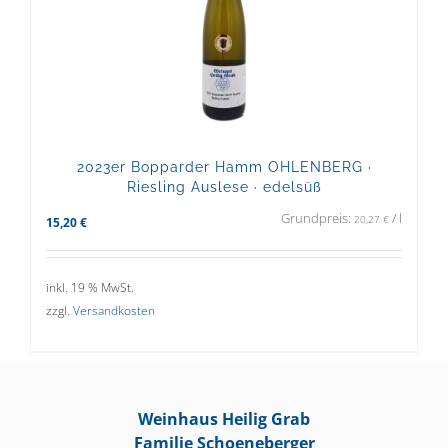
2023er Bopparder Hamm OHLENBERG ·
Riesling Auslese · edelsüß
Grundpreis:
/
l
20,27
€
15,20
€
inkl. 19 % MwSt.
zzgl.
Versandkosten
Weinhaus Heilig Grab
Familie Schoeneberger