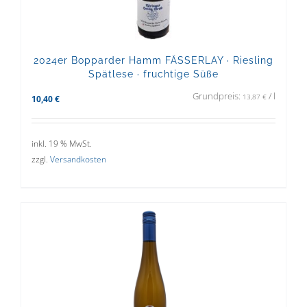
2024er Bopparder Hamm FÄSSERLAY · Riesling
Spätlese · fruchtige Süße
Grundpreis:
/
l
13,87
€
10,40
€
inkl. 19 % MwSt.
zzgl.
Versandkosten