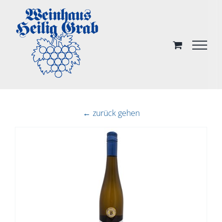
Skip
to
content
← zurück gehen