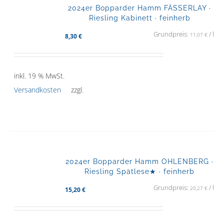
2024er Bopparder Hamm FÄSSERLAY ·
Riesling Kabinett · feinherb
Grundpreis:
/
l
11,07
€
8,30
€
inkl. 19 % MwSt.
Versandkosten
zzgl.
2024er Bopparder Hamm OHLENBERG ·
Riesling Spätlese★ · feinherb
Grundpreis:
/
l
20,27
€
15,20
€