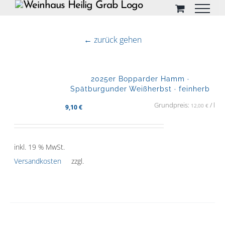
Skip
to
content
← zurück gehen
2025er Bopparder Hamm ·
Spätburgunder Weißherbst · feinherb
Grundpreis:
/
l
12,00
€
9,10
€
inkl. 19 % MwSt.
Versandkosten
zzgl.