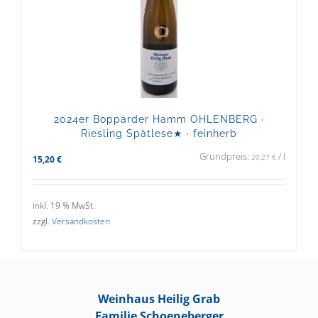
2024er Bopparder Hamm OHLENBERG ·
Riesling Spätlese★ · feinherb
Grundpreis:
/
l
20,27
€
15,20
€
inkl. 19 % MwSt.
zzgl.
Versandkosten
Weinhaus Heilig Grab
Familie Schoeneberger