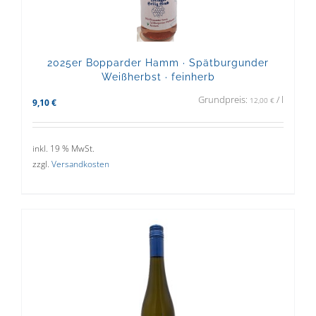
2025er Bopparder Hamm · Spätburgunder
Weißherbst · feinherb
Grundpreis:
/
l
12,00
€
9,10
€
inkl. 19 % MwSt.
zzgl.
Versandkosten