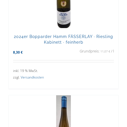
2024er Bopparder Hamm FÄSSERLAY · Riesling
Kabinett · feinherb
Grundpreis:
/
l
11,07
€
8,30
€
inkl. 19 % MwSt.
zzgl.
Versandkosten