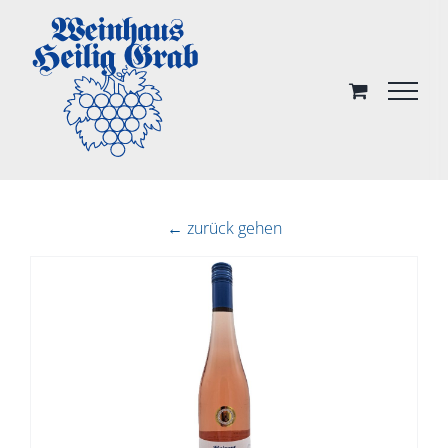
Skip
to
content
← zurück gehen