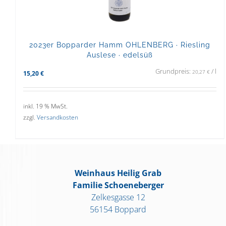
2023er Bopparder Hamm OHLENBERG · Riesling
Auslese · edelsüß
Grundpreis:
/
l
20,27
€
15,20
€
inkl. 19 % MwSt.
zzgl.
Versandkosten
Weinhaus Heilig Grab
Familie Schoeneberger
Zelkesgasse 12
56154 Boppard