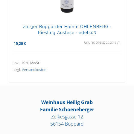
2023er Bopparder Hamm OHLENBERG ·
Riesling Auslese · edelsüß
Grundpreis:
/
l
20,27
€
15,20
€
inkl. 19 % MwSt.
zzgl.
Versandkosten
Weinhaus Heilig Grab
Familie Schoeneberger
Zelkesgasse 12
56154 Boppard