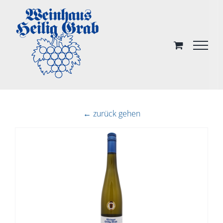
Skip
to
content
← zurück gehen