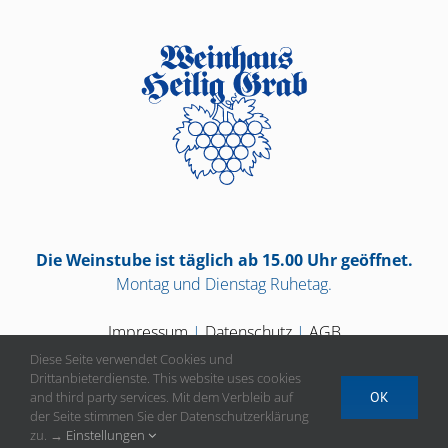
Die Weinstube ist täglich ab 15.00 Uhr geöffnet.
Montag und Dienstag Ruhetag.
Impressum
|
Datenschutz
|
AGB
Diese Seite verwendet Cookies und
Drittanbieterdienste. This website uses cookies
and third party services. Mit dem Verbleib auf
OK
der Seite stimmen Sie der Datenschutzerklärung
Vertrag widerrufen
zu. →
Einstellungen