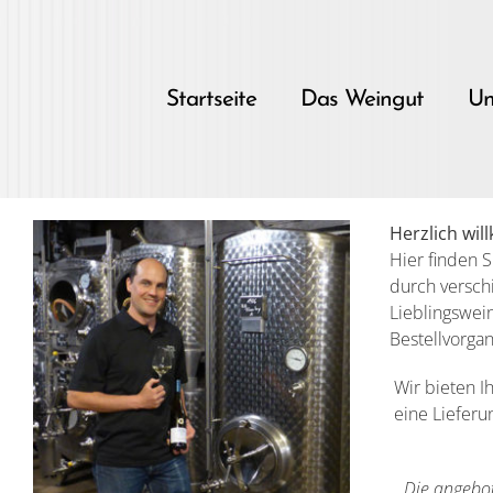
Skip
to
content
Startseite
Das Weingut
Un
Herzlich wi
Hier finden S
durch versch
Lieblingswei
Bestellvorgan
Wir bieten 
eine Lieferu
Die angebo