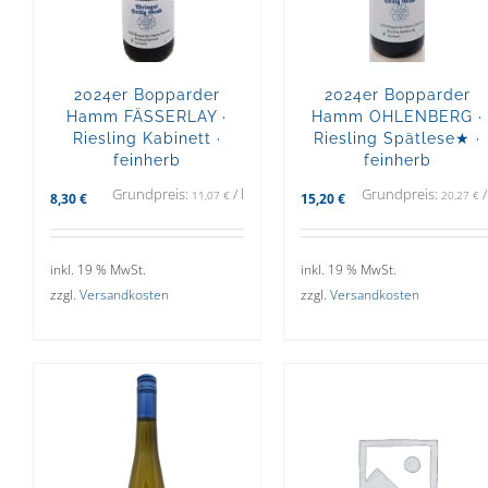
2024er Bopparder
2024er Bopparder
Hamm FÄSSERLAY ·
Hamm OHLENBERG ·
Riesling Kabinett ·
Riesling Spätlese★ ·
feinherb
feinherb
Grundpreis:
/
l
Grundpreis:
11,07
€
20,27
€
8,30
€
15,20
€
inkl. 19 % MwSt.
inkl. 19 % MwSt.
zzgl.
Versandkosten
zzgl.
Versandkosten