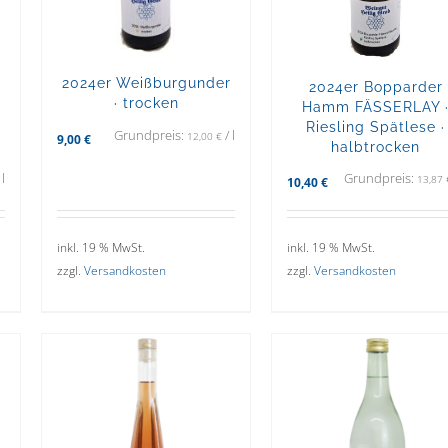
2024er Weißburgunder
2024er Bopparder
· trocken
Hamm FÄSSERLAY 
Riesling Spätlese ·
Grundpreis:
/
l
12,00
€
9,00
€
halbtrocken
/
l
Grundpreis:
13,87
10,40
€
inkl. 19 % MwSt.
inkl. 19 % MwSt.
zzgl.
Versandkosten
zzgl.
Versandkosten