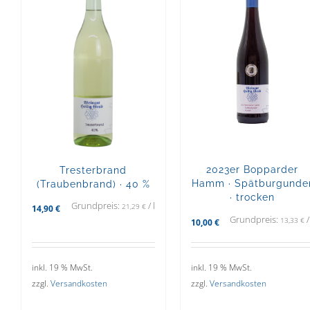
2023er Bopparder
Tresterbrand
Hamm · Spätburgunde
(Traubenbrand) · 40 %
· trocken
Grundpreis:
/
l
21,29
€
14,90
€
Grundpreis:
13,33
€
10,00
€
inkl. 19 % MwSt.
inkl. 19 % MwSt.
zzgl.
Versandkosten
zzgl.
Versandkosten