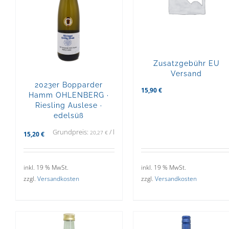
Zusatzgebühr EU
Versand
2023er Bopparder
15,90
€
Hamm OHLENBERG ·
Riesling Auslese ·
edelsüß
Grundpreis:
/
l
20,27
€
15,20
€
inkl. 19 % MwSt.
inkl. 19 % MwSt.
zzgl.
Versandkosten
zzgl.
Versandkosten