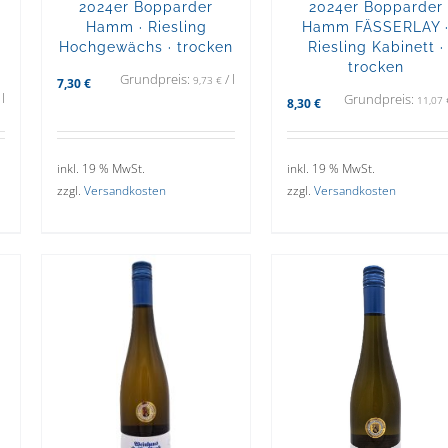
2024er Bopparder
2024er Bopparder
Hamm · Riesling
Hamm FÄSSERLAY 
Hochgewächs · trocken
Riesling Kabinett ·
trocken
Grundpreis:
/
l
9,73
€
7,30
€
/
l
Grundpreis:
11,07
8,30
€
inkl. 19 % MwSt.
inkl. 19 % MwSt.
zzgl.
Versandkosten
zzgl.
Versandkosten