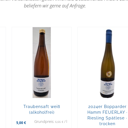
beliefern wir gerne auf Anfrage.
2024er Bopparder
Traubensaft weiß
Hamm FEUERLAY ·
(alkoholfrei)
Riesling Spätlese ·
Grundpreis:
/
l
6,66
€
5,00
€
trocken