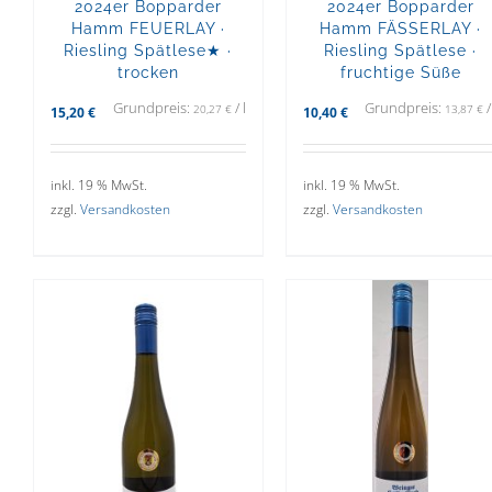
2024er Bopparder
2024er Bopparder
Hamm FÄSSERLAY ·
Hamm FEUERLAY ·
Riesling Spätlese ·
Riesling Spätlese★ ·
fruchtige Süße
trocken
Grundpreis:
Grundpreis:
/
l
13,87
€
20,27
€
10,40
€
15,20
€
inkl. 19 % MwSt.
inkl. 19 % MwSt.
zzgl.
Versandkosten
zzgl.
Versandkosten