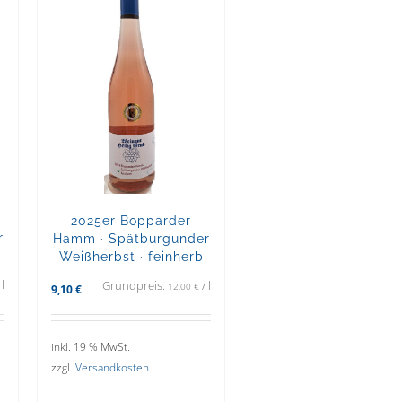
2025er Bopparder
r
Hamm · Spätburgunder
Weißherbst · feinherb
/
l
Grundpreis:
/
l
12,00
€
9,10
€
inkl. 19 % MwSt.
zzgl.
Versandkosten