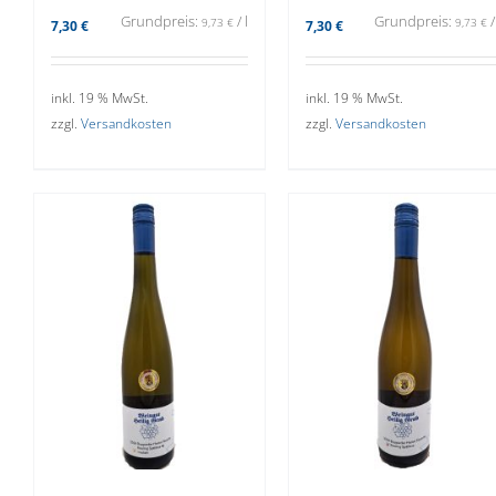
Grundpreis:
/
l
Grundpreis:
9,73
€
9,73
€
7,30
€
7,30
€
inkl. 19 % MwSt.
inkl. 19 % MwSt.
zzgl.
Versandkosten
zzgl.
Versandkosten