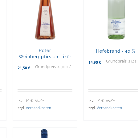
Roter
Hefebrand · 40 %
Weinbergpfirsich-Likör
Grundpreis:
21,29
14,90
€
Grundpreis:
/
l
43,00
€
21,50
€
inkl. 19 % MwSt.
inkl. 19 % MwSt.
zzgl.
Versandkosten
zzgl.
Versandkosten