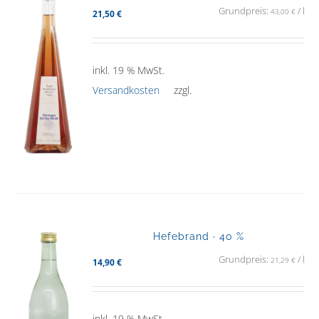
Grundpreis:
/
l
43,00
€
21,50
€
inkl. 19 % MwSt.
Versandkosten
zzgl.
Hefebrand · 40 %
Grundpreis:
/
l
21,29
€
14,90
€
inkl. 19 % MwSt.