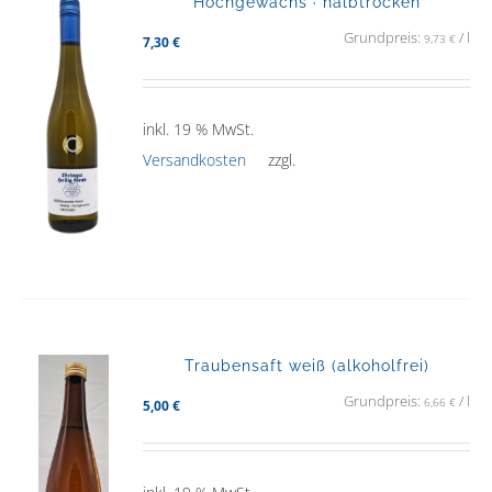
Hochgewächs · halbtrocken
Grundpreis:
/
l
9,73
€
7,30
€
inkl. 19 % MwSt.
Versandkosten
zzgl.
Traubensaft weiß (alkoholfrei)
Grundpreis:
/
l
6,66
€
5,00
€