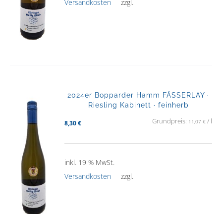
Versandkosten
zzgl.
2024er Bopparder Hamm FÄSSERLAY ·
Riesling Kabinett · feinherb
Grundpreis:
/
l
11,07
€
8,30
€
inkl. 19 % MwSt.
Versandkosten
zzgl.