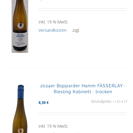
inkl. 19 % MwSt.
Versandkosten
zzgl.
2024er Bopparder Hamm FÄSSERLAY ·
Riesling Kabinett · trocken
Grundpreis:
/
l
11,07
€
8,30
€
inkl. 19 % MwSt.