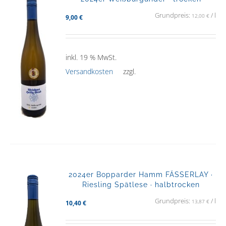
Grundpreis:
/
l
12,00
€
9,00
€
inkl. 19 % MwSt.
Versandkosten
zzgl.
2024er Bopparder Hamm FÄSSERLAY ·
Riesling Spätlese · halbtrocken
Grundpreis:
/
l
13,87
€
10,40
€