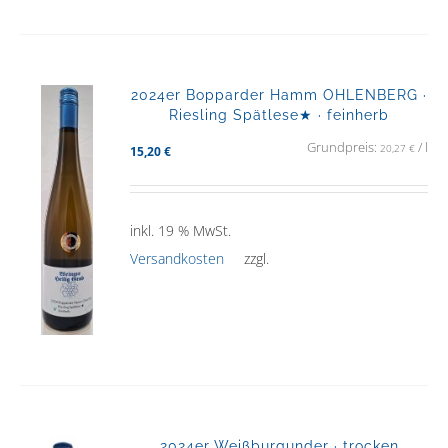
2024er Bopparder Hamm OHLENBERG ·
Riesling Spätlese★ · feinherb
Grundpreis:
/
l
20,27
€
15,20
€
inkl. 19 % MwSt.
Versandkosten
zzgl.
2024er Weißburgunder · trocken