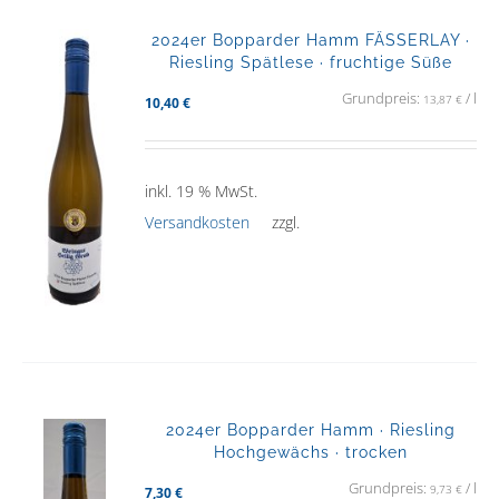
2024er Bopparder Hamm FÄSSERLAY ·
Riesling Spätlese · fruchtige Süße
Grundpreis:
/
l
13,87
€
10,40
€
inkl. 19 % MwSt.
Versandkosten
zzgl.
2024er Bopparder Hamm · Riesling
Hochgewächs · trocken
Grundpreis:
/
l
9,73
€
7,30
€