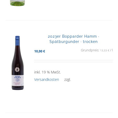
2023er Bopparder Hamm ·
Spätburgunder · trocken
Grundpreis:
/
l
13,33
€
10,00
€
inkl. 19 % MwSt.
Versandkosten
zzgl.