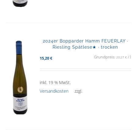
2024er Bopparder Hamm FEUERLAY ·
Riesling Spätlese★ · trocken
Grundpreis:
/
l
20,27
€
15,20
€
inkl. 19 % MwSt.
Versandkosten
zzgl.