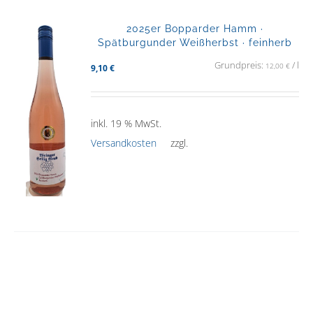
2025er Bopparder Hamm ·
Spätburgunder Weißherbst · feinherb
Grundpreis:
/
l
12,00
€
9,10
€
inkl. 19 % MwSt.
Versandkosten
zzgl.