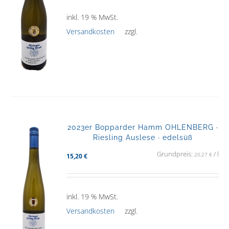
inkl. 19 % MwSt.
Versandkosten
zzgl.
2023er Bopparder Hamm OHLENBERG ·
Riesling Auslese · edelsüß
Grundpreis:
/
l
20,27
€
15,20
€
inkl. 19 % MwSt.
Versandkosten
zzgl.