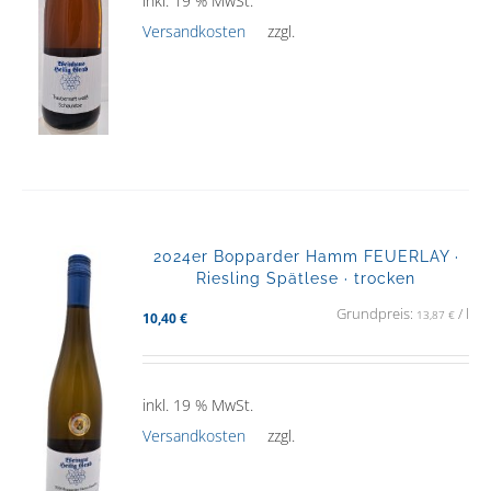
inkl. 19 % MwSt.
Versandkosten
zzgl.
2024er Bopparder Hamm FEUERLAY ·
Riesling Spätlese · trocken
Grundpreis:
/
l
13,87
€
10,40
€
inkl. 19 % MwSt.
Versandkosten
zzgl.