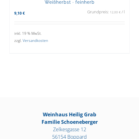
Weißherbst · feinherb
Grundpreis:
/
l
12,00
€
9,10
€
inkl. 19 % MwSt.
zzgl.
Versandkosten
Weinhaus Heilig Grab
Familie Schoeneberger
Zelkesgasse 12
56154 Boppard