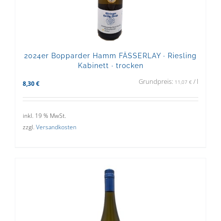
2024er Bopparder Hamm FÄSSERLAY · Riesling
Kabinett · trocken
Grundpreis:
/
l
11,07
€
8,30
€
inkl. 19 % MwSt.
zzgl.
Versandkosten