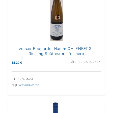
2024er Bopparder Hamm OHLENBERG ·
Riesling Spätlese★ · feinherb
Grundpreis:
/
l
20,27
€
15,20
€
inkl. 19 % MwSt.
zzgl.
Versandkosten