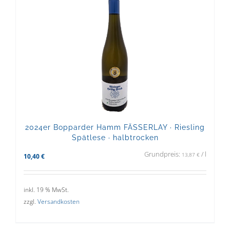
2024er Bopparder Hamm FÄSSERLAY · Riesling
Spätlese · halbtrocken
Grundpreis:
/
l
13,87
€
10,40
€
inkl. 19 % MwSt.
zzgl.
Versandkosten