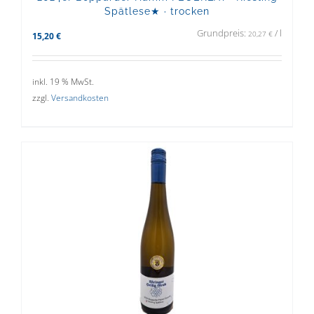
Spätlese★ · trocken
Grundpreis:
/
l
20,27
€
15,20
€
inkl. 19 % MwSt.
zzgl.
Versandkosten