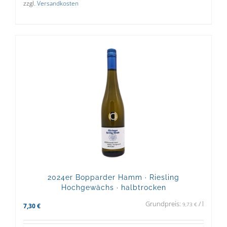
zzgl.
Versandkosten
2024er Bopparder Hamm · Riesling
Hochgewächs · halbtrocken
Grundpreis:
/
l
9,73
€
7,30
€