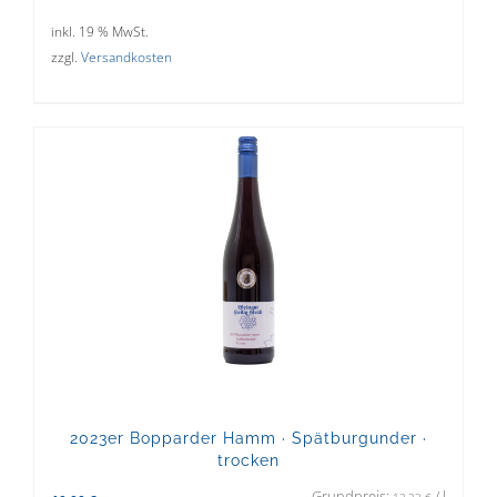
inkl. 19 % MwSt.
zzgl.
Versandkosten
2023er Bopparder Hamm · Spätburgunder ·
trocken
Grundpreis:
/
l
13,33
€