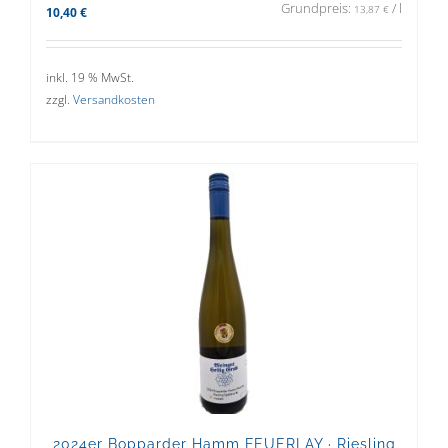
Grundpreis:
/
l
13,87
€
10,40
€
inkl. 19 % MwSt.
zzgl.
Versandkosten
2024er Bopparder Hamm FEUERLAY · Riesling