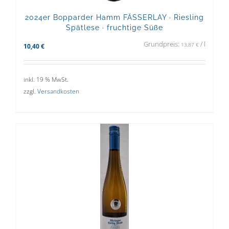
2024er Bopparder Hamm FÄSSERLAY · Riesling
Spätlese · fruchtige Süße
Grundpreis:
/
l
13,87
€
10,40
€
inkl. 19 % MwSt.
zzgl.
Versandkosten