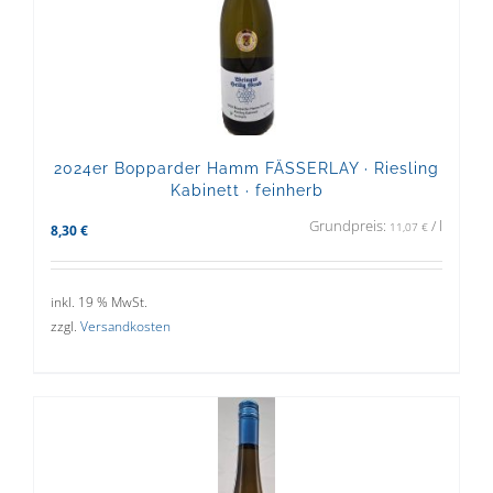
2024er Bopparder Hamm FÄSSERLAY · Riesling
Kabinett · feinherb
Grundpreis:
/
l
11,07
€
8,30
€
inkl. 19 % MwSt.
zzgl.
Versandkosten