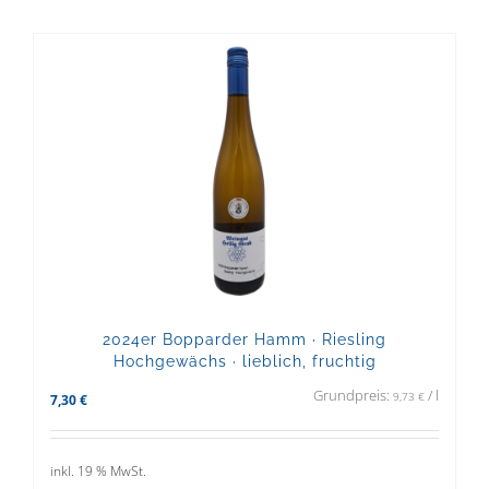
2024er Bopparder Hamm · Riesling
Hochgewächs · lieblich, fruchtig
Grundpreis:
/
l
9,73
€
7,30
€
inkl. 19 % MwSt.