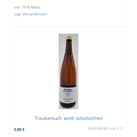
inkl. 19 % MwSt.
zzgl.
Versandkosten
Traubensaft weiß (alkoholfrei)
Grundpreis:
/
l
6,66
€
5,00
€