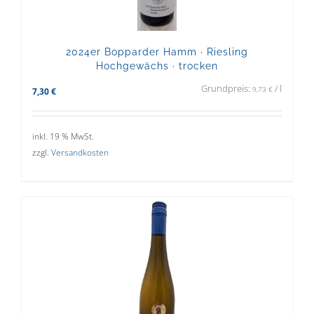
2024er Bopparder Hamm · Riesling
Hochgewächs · trocken
Grundpreis:
/
l
9,73
€
7,30
€
inkl. 19 % MwSt.
zzgl.
Versandkosten