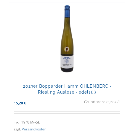
2023er Bopparder Hamm OHLENBERG ·
Riesling Auslese · edelsüß
Grundpreis:
/
l
20,27
€
15,20
€
inkl. 19 % MwSt.
zzgl.
Versandkosten