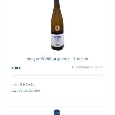
2025er Weißburgunder · trocken
Grundpreis:
/
l
12,13
€
9,10
€
inkl. 19 % MwSt.
zzgl.
Versandkosten