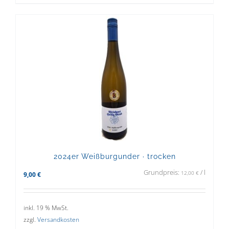
2024er Weißburgunder · trocken
Grundpreis:
/
l
12,00
€
9,00
€
inkl. 19 % MwSt.
zzgl.
Versandkosten