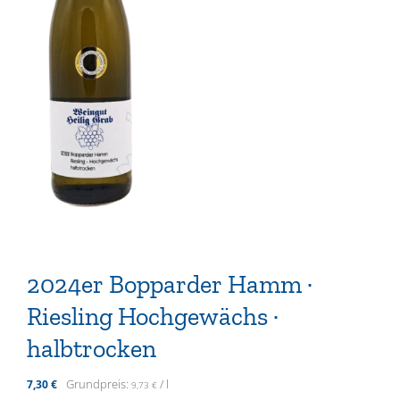
2024er Bopparder Hamm ·
Riesling Hochgewächs ·
halbtrocken
Grundpreis:
/
l
7,30
€
9,73
€