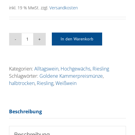
inkl. 19 % MwSt.
zzgl.
Versandkosten
In den Warenkorb
2024er
Bopparder
Hamm
·
Kategorien:
Alltagswein
,
Hochgewächs
,
Riesling
Riesling
Schlagwörter:
Goldene Kammerpreismünze
,
Hochgewächs
halbtrocken
,
Riesling
,
Weißwein
·
halbtrocken
Menge
Beschreibung
Beschreibung