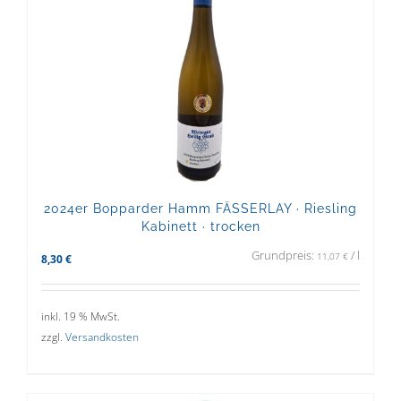
2024er Bopparder Hamm FÄSSERLAY · Riesling
Kabinett · trocken
Grundpreis:
/
l
11,07
€
8,30
€
inkl. 19 % MwSt.
zzgl.
Versandkosten