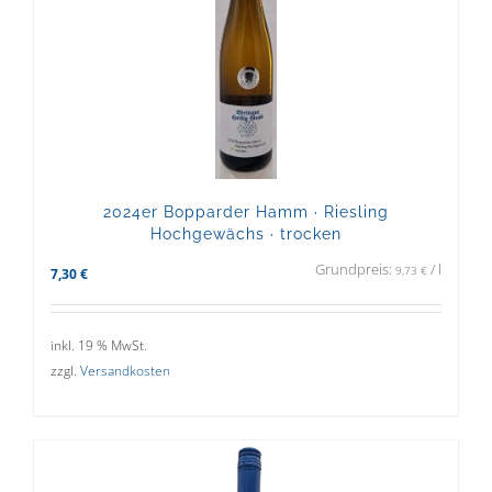
2024er Bopparder Hamm · Riesling
Hochgewächs · trocken
Grundpreis:
/
l
9,73
€
7,30
€
inkl. 19 % MwSt.
zzgl.
Versandkosten