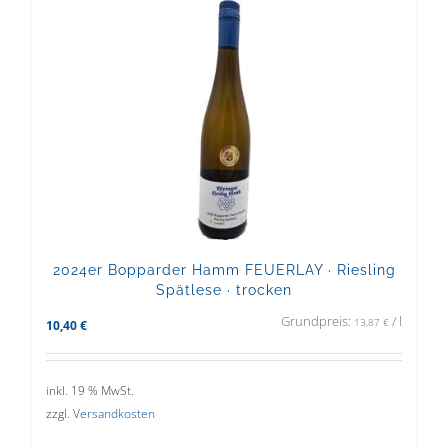
2024er Bopparder Hamm FEUERLAY · Riesling
Spätlese · trocken
Grundpreis:
/
l
13,87
€
10,40
€
inkl. 19 % MwSt.
zzgl.
Versandkosten