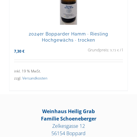
2024er Bopparder Hamm · Riesling
Hochgewächs · trocken
Grundpreis:
/
l
9,73
€
7,30
€
inkl. 19 % MwSt.
zzgl.
Versandkosten
Weinhaus Heilig Grab
Familie Schoeneberger
Zelkesgasse 12
56154 Boppard