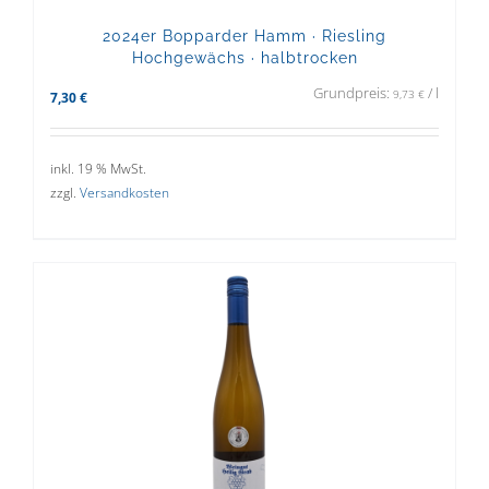
2024er Bopparder Hamm · Riesling
Hochgewächs · halbtrocken
Grundpreis:
/
l
9,73
€
7,30
€
inkl. 19 % MwSt.
zzgl.
Versandkosten