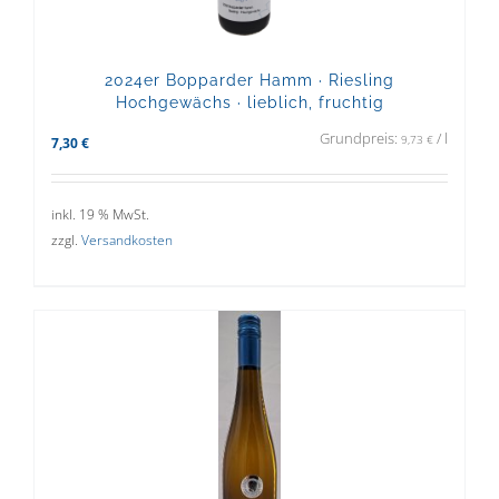
2024er Bopparder Hamm · Riesling
Hochgewächs · lieblich, fruchtig
Grundpreis:
/
l
9,73
€
7,30
€
inkl. 19 % MwSt.
zzgl.
Versandkosten