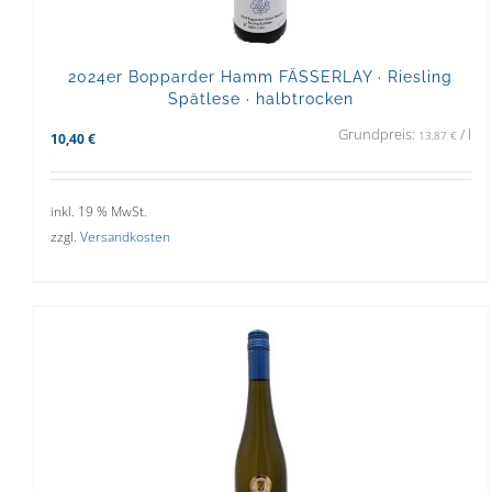
2024er Bopparder Hamm FÄSSERLAY · Riesling
Spätlese · halbtrocken
Grundpreis:
/
l
13,87
€
10,40
€
inkl. 19 % MwSt.
zzgl.
Versandkosten