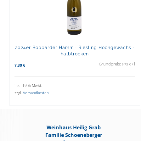
2024er Bopparder Hamm · Riesling Hochgewächs ·
halbtrocken
Grundpreis:
/
l
9,73
€
7,30
€
inkl. 19 % MwSt.
zzgl.
Versandkosten
Weinhaus Heilig Grab
Familie Schoeneberger