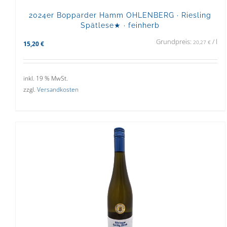
2024er Bopparder Hamm OHLENBERG · Riesling
Spätlese★ · feinherb
Grundpreis:
/
l
20,27
€
15,20
€
inkl. 19 % MwSt.
zzgl.
Versandkosten