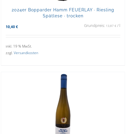
2024er Bopparder Hamm FEUERLAY · Riesling
Spätlese · trocken
Grundpreis:
/
l
13,87
€
10,40
€
inkl. 19 % MwSt.
zzgl.
Versandkosten