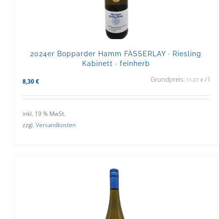
2024er Bopparder Hamm FÄSSERLAY · Riesling
Kabinett · feinherb
Grundpreis:
/
l
11,07
€
8,30
€
inkl. 19 % MwSt.
zzgl.
Versandkosten