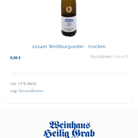
2024er Weißburgunder · trocken
Grundpreis:
/
l
12,00
€
9,00
€
inkl. 19 % MwSt.
zzgl.
Versandkosten