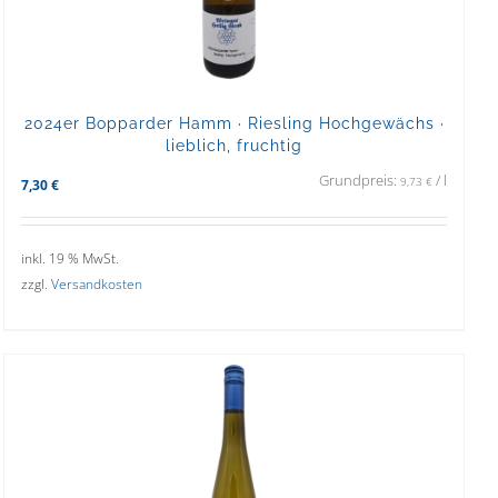
2024er Bopparder Hamm · Riesling Hochgewächs ·
lieblich, fruchtig
Grundpreis:
/
l
9,73
€
7,30
€
inkl. 19 % MwSt.
zzgl.
Versandkosten