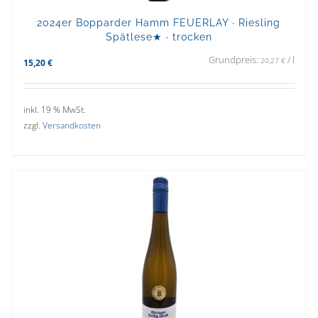
2024er Bopparder Hamm FEUERLAY · Riesling
Spätlese★ · trocken
Grundpreis:
/
l
20,27
€
15,20
€
inkl. 19 % MwSt.
zzgl.
Versandkosten