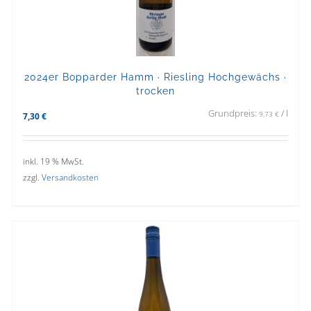
2024er Bopparder Hamm · Riesling Hochgewächs ·
trocken
Grundpreis:
/
l
9,73
€
7,30
€
inkl. 19 % MwSt.
zzgl.
Versandkosten