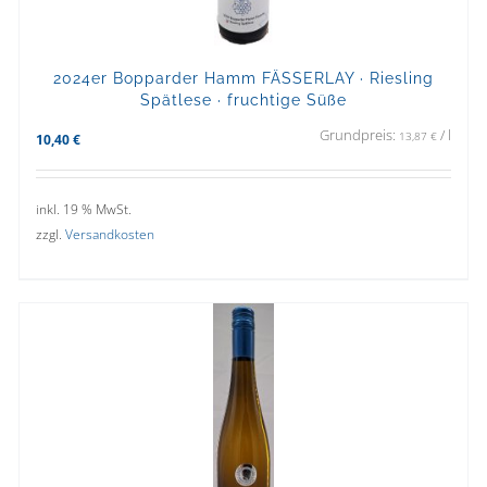
2024er Bopparder Hamm FÄSSERLAY · Riesling
Spätlese · fruchtige Süße
Grundpreis:
/
l
13,87
€
10,40
€
inkl. 19 % MwSt.
zzgl.
Versandkosten