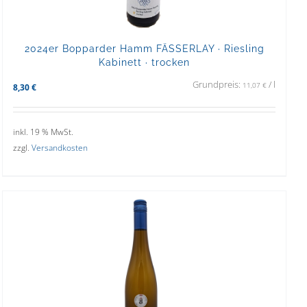
2024er Bopparder Hamm FÄSSERLAY · Riesling
Kabinett · trocken
Grundpreis:
/
l
11,07
€
8,30
€
inkl. 19 % MwSt.
zzgl.
Versandkosten