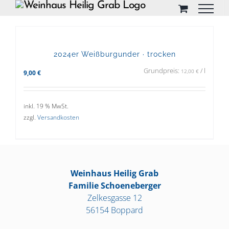
Skip
to
content
2024er Weißburgunder · trocken
Grundpreis:
/
l
12,00
€
9,00
€
inkl. 19 % MwSt.
zzgl.
Versandkosten
Weinhaus Heilig Grab
Familie Schoeneberger
Zelkesgasse 12
56154 Boppard