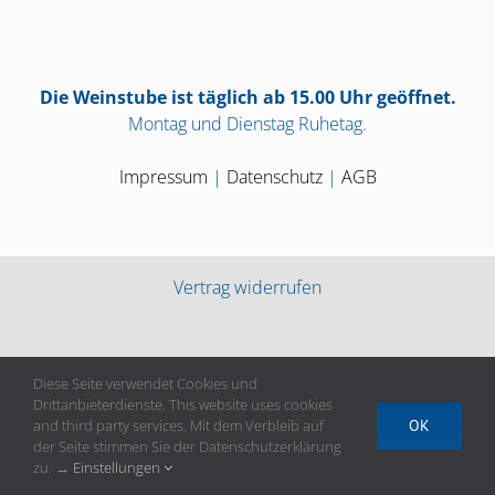
Die Weinstube ist täglich ab 15.00 Uhr geöffnet.
Montag und Dienstag Ruhetag.
Impressum
|
Datenschutz
|
AGB
Vertrag widerrufen
Diese Seite verwendet Cookies und
Drittanbieterdienste. This website uses cookies
and third party services. Mit dem Verbleib auf
OK
der Seite stimmen Sie der Datenschutzerklärung
zu. →
Einstellungen