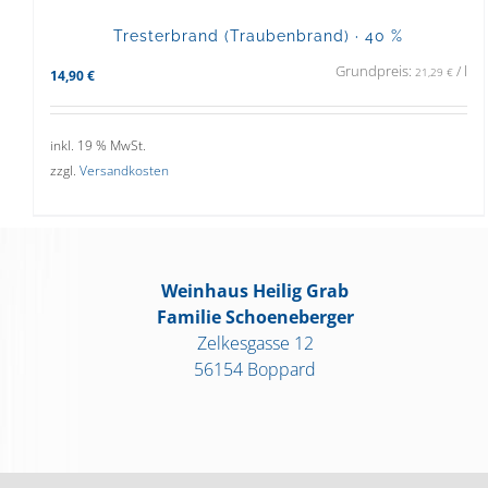
Tresterbrand (Traubenbrand) · 40 %
Grundpreis:
/
l
21,29
€
14,90
€
inkl. 19 % MwSt.
zzgl.
Versandkosten
Weinhaus Heilig Grab
Familie Schoeneberger
Zelkesgasse 12
56154 Boppard