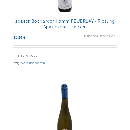
2024er Bopparder Hamm FEUERLAY · Riesling
Spätlese★ · trocken
Grundpreis:
/
l
20,27
€
15,20
€
inkl. 19 % MwSt.
zzgl.
Versandkosten