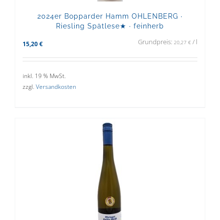
2024er Bopparder Hamm OHLENBERG ·
Riesling Spätlese★ · feinherb
Grundpreis:
/
l
20,27
€
15,20
€
inkl. 19 % MwSt.
zzgl.
Versandkosten