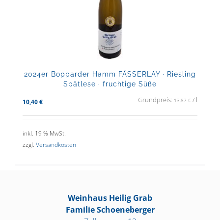
2024er Bopparder Hamm FÄSSERLAY · Riesling
Spätlese · fruchtige Süße
Grundpreis:
/
l
13,87
€
10,40
€
inkl. 19 % MwSt.
zzgl.
Versandkosten
Weinhaus Heilig Grab
Familie Schoeneberger