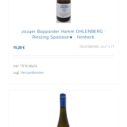
2024er Bopparder Hamm OHLENBERG ·
Riesling Spätlese★ · feinherb
Grundpreis:
/
l
20,27
€
15,20
€
inkl. 19 % MwSt.
zzgl.
Versandkosten