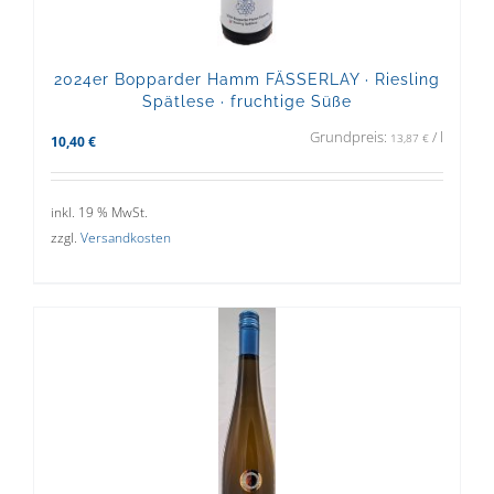
2024er Bopparder Hamm FÄSSERLAY · Riesling
Spätlese · fruchtige Süße
Grundpreis:
/
l
13,87
€
10,40
€
inkl. 19 % MwSt.
zzgl.
Versandkosten