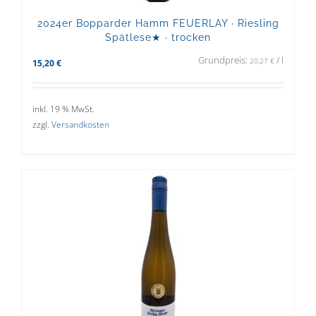
2024er Bopparder Hamm FEUERLAY · Riesling
Spätlese★ · trocken
Grundpreis:
/
l
20,27
€
15,20
€
inkl. 19 % MwSt.
zzgl.
Versandkosten