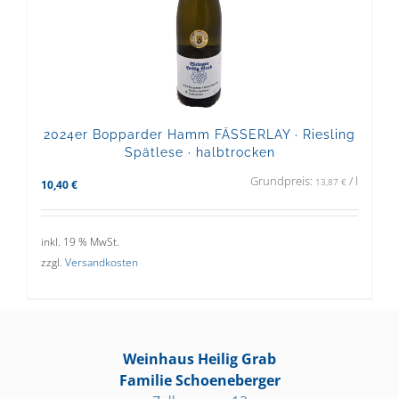
2024er Bopparder Hamm FÄSSERLAY · Riesling
Spätlese · halbtrocken
Grundpreis:
/
l
13,87
€
10,40
€
inkl. 19 % MwSt.
zzgl.
Versandkosten
Weinhaus Heilig Grab
Familie Schoeneberger