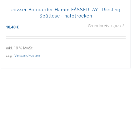
2024er Bopparder Hamm FÄSSERLAY · Riesling
Spätlese · halbtrocken
Grundpreis:
/
l
13,87
€
10,40
€
inkl. 19 % MwSt.
zzgl.
Versandkosten