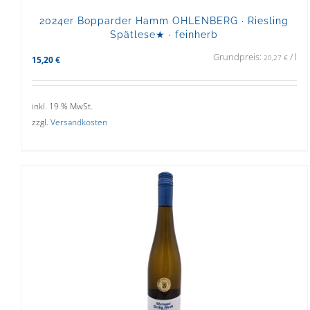
2024er Bopparder Hamm OHLENBERG · Riesling
Spätlese★ · feinherb
Grundpreis:
/
l
20,27
€
15,20
€
inkl. 19 % MwSt.
zzgl.
Versandkosten