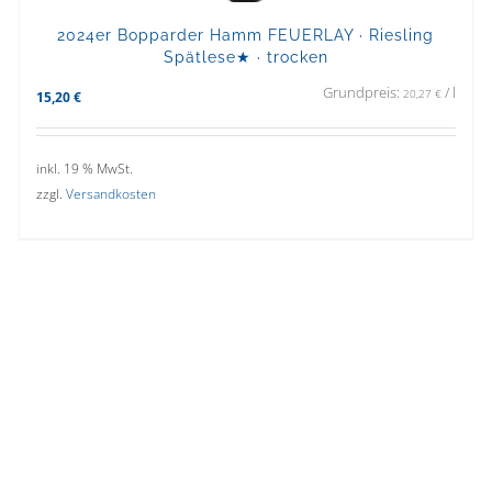
2024er Bopparder Hamm FEUERLAY · Riesling
Spätlese★ · trocken
Grundpreis:
/
l
20,27
€
15,20
€
inkl. 19 % MwSt.
zzgl.
Versandkosten