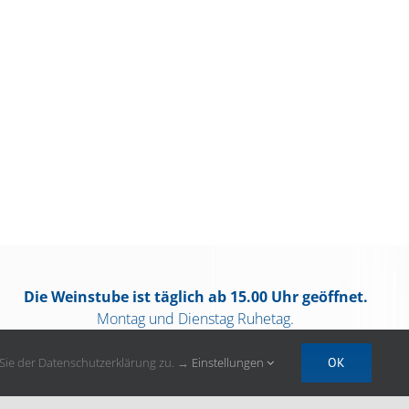
Die Weinstube ist täglich ab 15.00 Uhr geöffnet.
Montag und Dienstag Ruhetag.
Impressum
|
Datenschutz
|
AGB
n Sie der Datenschutzerklärung zu. →
Einstellungen
OK