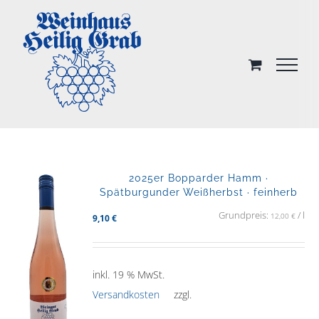
Skip
to
content
2025er Bopparder Hamm ·
Spätburgunder Weißherbst · feinherb
Grundpreis:
/
l
12,00
€
9,10
€
inkl. 19 % MwSt.
Versandkosten
zzgl.