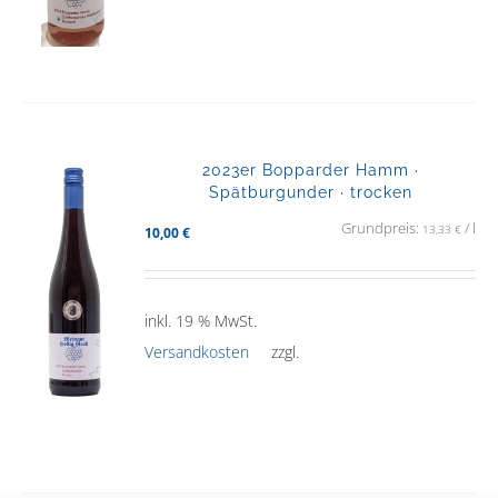
2023er Bopparder Hamm ·
Spätburgunder · trocken
Grundpreis:
/
l
13,33
€
10,00
€
inkl. 19 % MwSt.
Versandkosten
zzgl.