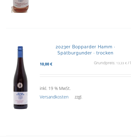
2023er Bopparder Hamm ·
Spätburgunder · trocken
Grundpreis:
/
l
13,33
€
10,00
€
inkl. 19 % MwSt.
Versandkosten
zzgl.