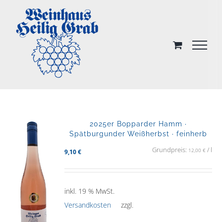
Skip
to
content
2025er Bopparder Hamm ·
Spätburgunder Weißherbst · feinherb
Grundpreis:
/
l
12,00
€
9,10
€
inkl. 19 % MwSt.
Versandkosten
zzgl.