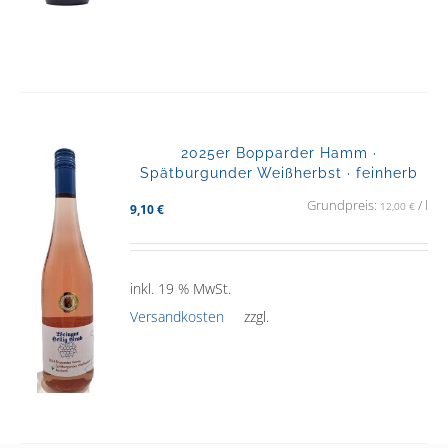
2025er Bopparder Hamm ·
Spätburgunder Weißherbst · feinherb
Grundpreis:
/
l
12,00
€
9,10
€
inkl. 19 % MwSt.
Versandkosten
zzgl.