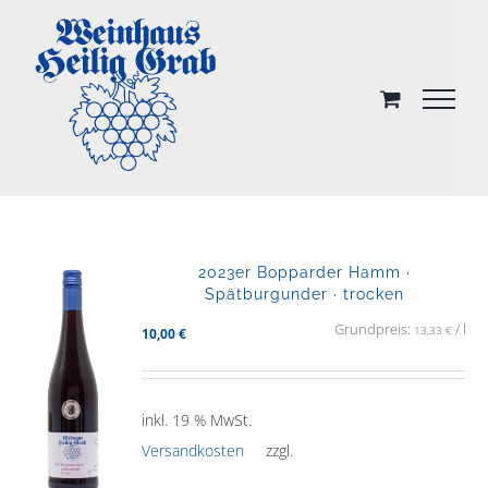
Skip
to
content
2023er Bopparder Hamm ·
Spätburgunder · trocken
Grundpreis:
/
l
13,33
€
10,00
€
inkl. 19 % MwSt.
Versandkosten
zzgl.