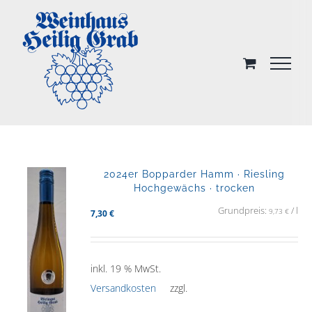
Skip
to
content
2024er Bopparder Hamm · Riesling
Hochgewächs · trocken
Grundpreis:
/
l
9,73
€
7,30
€
inkl. 19 % MwSt.
Versandkosten
zzgl.