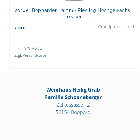
2024er Bopparder Hamm · Riesling Hochgewächs ·
trocken
Grundpreis:
/
l
9,73
€
7,30
€
inkl. 19 % MwSt.
zzgl.
Versandkosten
Weinhaus Heilig Grab
Familie Schoeneberger
Zelkesgasse 12
56154 Boppard