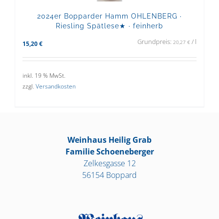
2024er Bopparder Hamm OHLENBERG ·
Riesling Spätlese★ · feinherb
Grundpreis:
/
l
20,27
€
15,20
€
inkl. 19 % MwSt.
zzgl.
Versandkosten
Weinhaus Heilig Grab
Familie Schoeneberger
Zelkesgasse 12
56154 Boppard