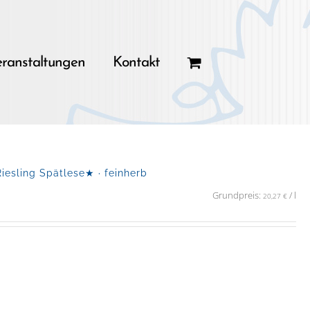
ranstaltungen
Kontakt
sling Spätlese★ · feinherb
Grundpreis:
/
l
20,27
€