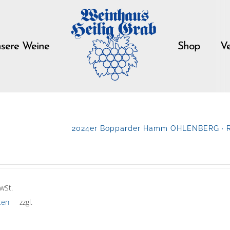
sere Weine
Shop
Ve
2024er Bopparder Hamm OHLENBERG · Rie
wSt.
ten
zzgl.