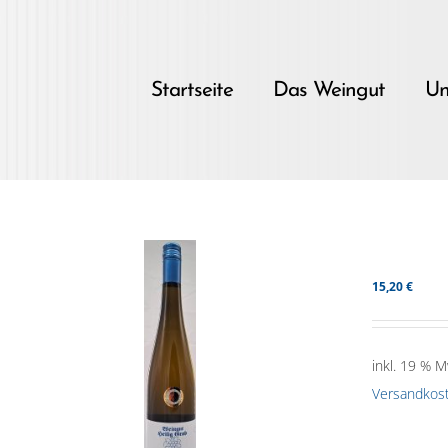
Skip
to
content
Startseite
Das Weingut
Un
15,20
€
inkl. 19 % M
Versandkos