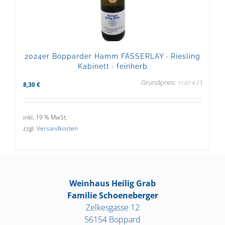
2024er Bopparder Hamm FÄSSERLAY · Riesling
Kabinett · feinherb
Grundpreis:
/
l
11,07
€
8,30
€
inkl. 19 % MwSt.
zzgl.
Versandkosten
Weinhaus Heilig Grab
Familie Schoeneberger
Zelkesgasse 12
56154 Boppard