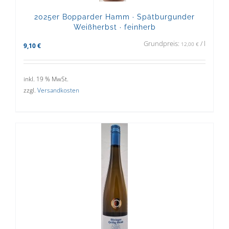
2025er Bopparder Hamm · Spätburgunder
Weißherbst · feinherb
Grundpreis:
/
l
12,00
€
9,10
€
inkl. 19 % MwSt.
zzgl.
Versandkosten