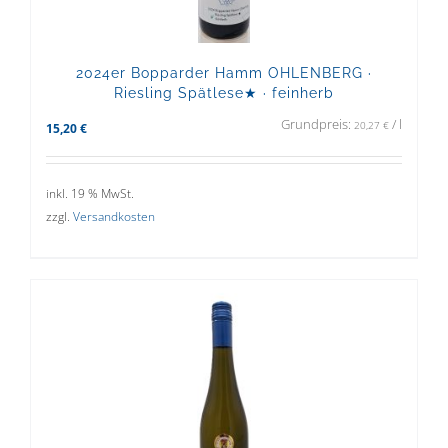
2024er Bopparder Hamm OHLENBERG ·
Riesling Spätlese★ · feinherb
Grundpreis:
/
l
20,27
€
15,20
€
inkl. 19 % MwSt.
zzgl.
Versandkosten