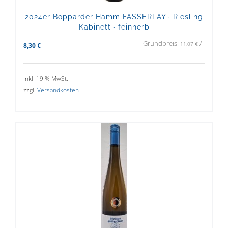
2024er Bopparder Hamm FÄSSERLAY · Riesling
Kabinett · feinherb
Grundpreis:
/
l
11,07
€
8,30
€
inkl. 19 % MwSt.
zzgl.
Versandkosten