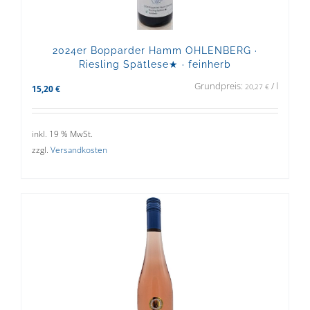
2024er Bopparder Hamm OHLENBERG ·
Riesling Spätlese★ · feinherb
Grundpreis:
/
l
20,27
€
15,20
€
inkl. 19 % MwSt.
zzgl.
Versandkosten