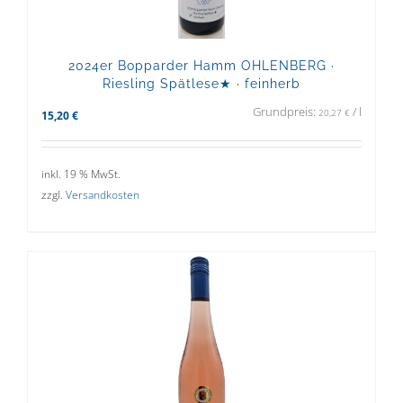
2024er Bopparder Hamm OHLENBERG ·
Riesling Spätlese★ · feinherb
Grundpreis:
/
l
20,27
€
15,20
€
inkl. 19 % MwSt.
zzgl.
Versandkosten