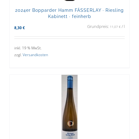
2024er Bopparder Hamm FÄSSERLAY · Riesling
Kabinett · feinherb
Grundpreis:
/
l
11,07
€
8,30
€
inkl. 19 % MwSt.
zzgl.
Versandkosten