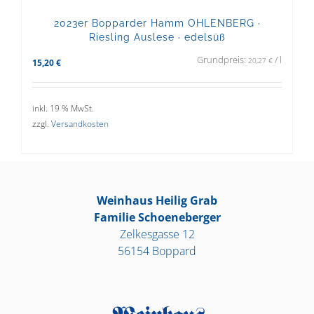
2023er Bopparder Hamm OHLENBERG ·
Riesling Auslese · edelsüß
Grundpreis:
/
l
20,27
€
15,20
€
inkl. 19 % MwSt.
zzgl.
Versandkosten
Weinhaus Heilig Grab
Familie Schoeneberger
Zelkesgasse 12
56154 Boppard