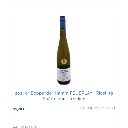
2024er Bopparder Hamm FEUERLAY · Riesling
Spätlese★ · trocken
Grundpreis:
/
l
20,27
€
15,20
€
inkl. 19 % MwSt.