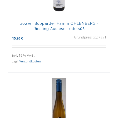
2023er Bopparder Hamm OHLENBERG ·
Riesling Auslese · edelsüß
Grundpreis:
/
l
20,27
€
15,20
€
inkl. 19 % MwSt.
zzgl.
Versandkosten