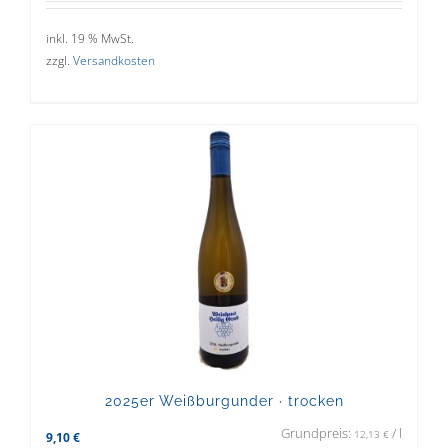
inkl. 19 % MwSt.
zzgl.
Versandkosten
2025er Weißburgunder · trocken
Grundpreis:
/
l
12,13
€
9,10
€