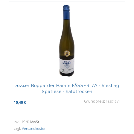
2024er Bopparder Hamm FÄSSERLAY · Riesling
Spätlese · halbtrocken
Grundpreis:
/
l
13,87
€
10,40
€
inkl. 19 % MwSt.
zzgl.
Versandkosten