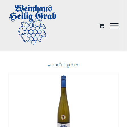
Skip
to
content
← zurück gehen