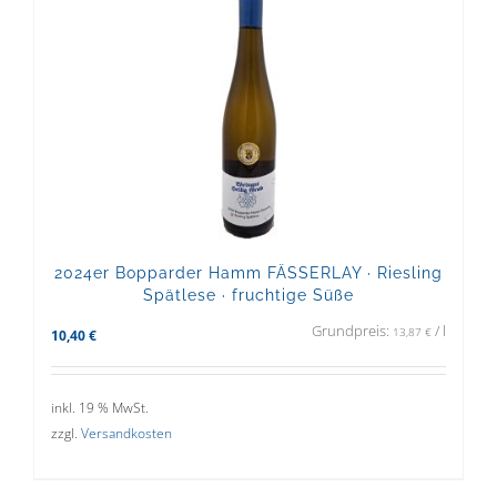
2024er Bopparder Hamm FÄSSERLAY · Riesling
Spätlese · fruchtige Süße
Grundpreis:
/
l
13,87
€
10,40
€
inkl. 19 % MwSt.
zzgl.
Versandkosten