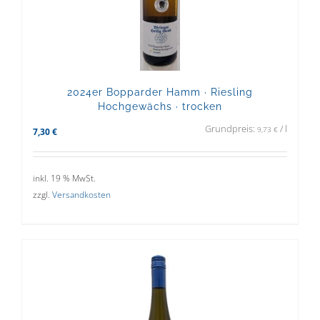
2024er Bopparder Hamm · Riesling
Hochgewächs · trocken
Grundpreis:
/
l
9,73
€
7,30
€
inkl. 19 % MwSt.
zzgl.
Versandkosten