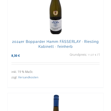
2024er Bopparder Hamm FÄSSERLAY · Riesling
Kabinett · feinherb
Grundpreis:
/
l
11,07
€
8,30
€
inkl. 19 % MwSt.
zzgl.
Versandkosten