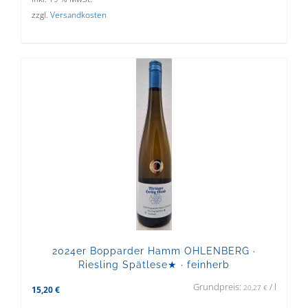
zzgl.
Versandkosten
2024er Bopparder Hamm OHLENBERG ·
Riesling Spätlese★ · feinherb
Grundpreis:
/
l
20,27
€
15,20
€