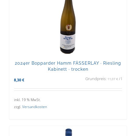
2024er Bopparder Hamm FÄSSERLAY · Riesling
Kabinett · trocken
Grundpreis:
/
l
11,07
€
8,30
€
inkl. 19 % MwSt.
zzgl.
Versandkosten